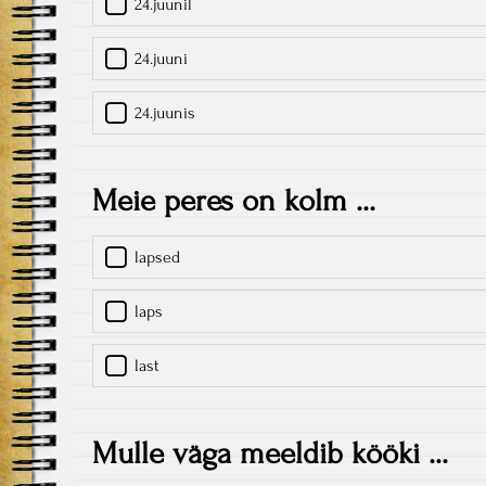
24.juunil
24.juuni
24.juunis
Meie peres on kolm ...
lapsed
laps
last
Mulle väga meeldib kööki ...