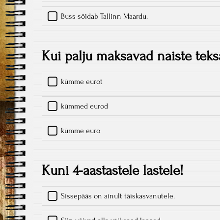
Buss sõidab Tallinn Maardu.
Kui palju maksavad naiste tek
kümme eurot
kümmed eurod
kümme euro
Kuni 4-aastastele lastele!
Sissepääs on ainult täiskasvanutele.