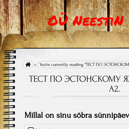
OÜ NeestiN

»
You're currently reading "ТЕСТ ПО ЭСТОНСКО
ТЕСТ ПО ЭСТОНСКОМУ Я
А2.
Millal on sinu sõbra sünnipäev?