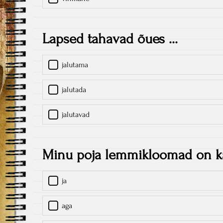
Lapsed tahavad õues ...
jalutama
jalutada
jalutavad
Minu poja lemmikloomad on kas
ja
aga