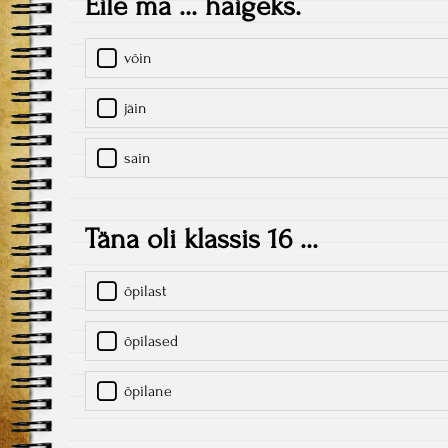
Eile ma ... haigeks.
võin
jäin
sain
Täna oli klassis 16 ...
õpilast
õpilased
õpilane