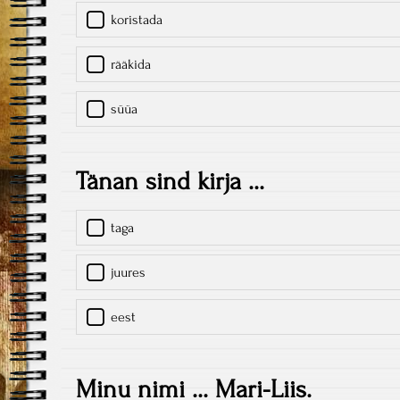
koristada
rääkida
süüa
Tänan sind kirja ...
taga
juures
eest
Minu nimi ... Mari-Liis.