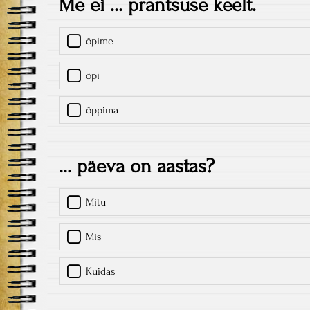
Me ei ... prantsuse keelt.
õpime
õpi
õppima
... päeva on aastas?
Mitu
Mis
Kuidas