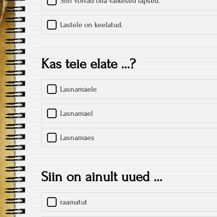
Siin võivad olla väikesed lapsed.
Lastele on keelatud.
Kas teie elate ...?
Lasnamäele
Lasnamäel
Lasnamäes
Siin on ainult uued ...
raamatut